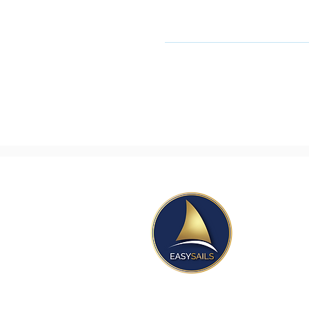
שובה. אל תהסס לעיין במדיניות
Easy@
Orit@