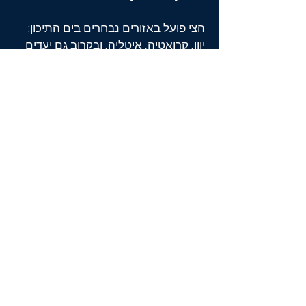
הצי פועל באזורים נבחרים בים התיכון:
יוון, קרואטיה, איטליה, ובקרוב גם יעדים
נוספים באירופה.
09
מה קורה בסיום תקופת
הבעלות (5 שנים) ?
בסיום התקופה ניתן:
לחדש את ההסכם
למכור את היאכטה
(והתמורה מחולקת לפי חלקי
הבעלות)