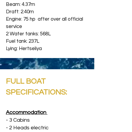
Beam: 4.37m
Draft: 2.40m
Engine: 75 hp after over all official
service
2 Water tanks: 568L
Fuel tank: 237L
Lying: Hertseliya
FULL BOAT
SPECIFICATIONS:
Accommodation
- 3 Cabins
- 2 Heads electric