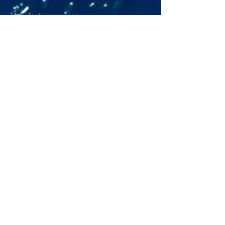
Manufacturer's video
בואו נדבר על שיט!
השאירו את הפרטים שלכם כאן
למטה,
וצוות EASY SAILS יחזור אליכם
במהירות עם כל המידע שאתם
צריכים.
אל תהססו לפנות אלינו.
בין אם מדובר בכיסוי כננת קטן או בחלום
הבא שלכם, אנחנו כאן כדי לעזור
Name
Telephone