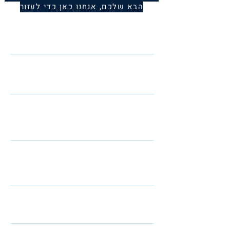
הבא שלכם, אנחנו כאן כדי לעזור
Name
Telephone
Email
I am interested in: