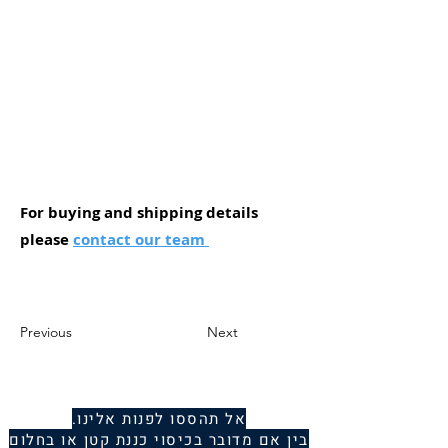
For buying and shipping details
please
contact our team
Previous
Next
אל תהססו לפנות אלינו.
בין אם מדובר בכיסוי כננת קטן או בחלום