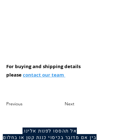
For buying and shipping details
please
contact our team
Previous
Next
אל תהססו לפנות אלינו.
בין אם מדובר בכיסוי כננת קטן או בחלום