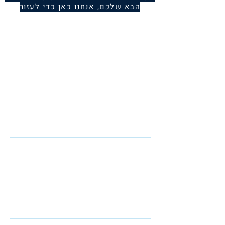
הבא שלכם, אנחנו כאן כדי לעזור
Name
Telephone
Email
I am interested in: