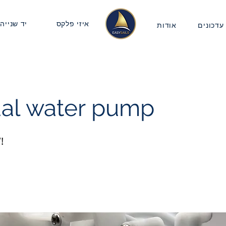
איזי פלקס
יד שנייה
עדכונים
אודות
al water pump
!