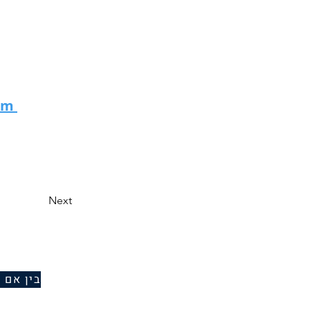
eam
Next
בין אם 