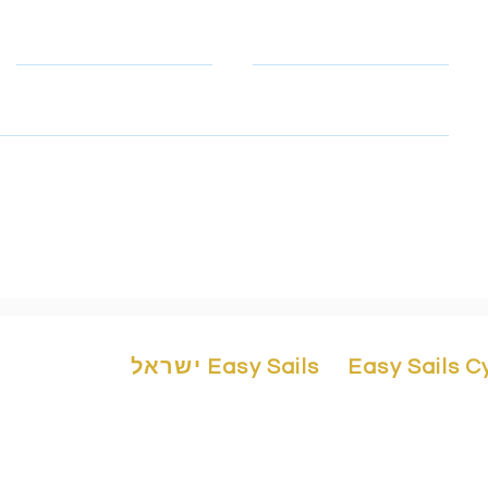
Telephone
Email
תובת הדוא"ל ומספר הטלפון שלך כדי שנוכל ליצור איתך קשר ולקבל ת
הפרטיות שלנו כדי ללמוד כיצד אנו מגנים ומנהלים את המידע האישי שלך.
Easy Sails 
Easy Sails ישראל
Easy Sails/ No
יורדי ים 1,מרינה הרצליה,4676401 ישראל
easy-sails.com
/ +972503323147
Building F2, 
easy-sails.com
/ +972503323148
3042 Cyprus