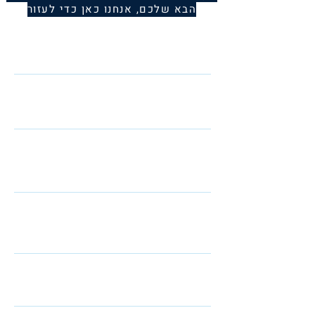
הבא שלכם, אנחנו כאן כדי לעזור
Name
Telephone
Email
I am interested in: