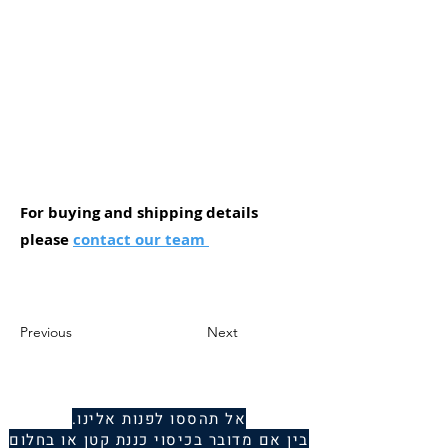
For buying and shipping details
please
contact our team
Previous
Next
אל תהססו לפנות אלינו.
בין אם מדובר בכיסוי כננת קטן או בחלום