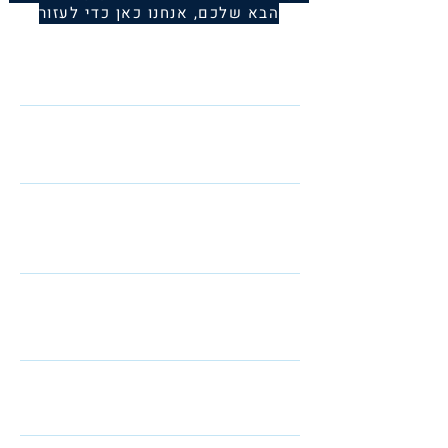
הבא שלכם, אנחנו כאן כדי לעזור
Name
Telephone
Email
I am interested in: