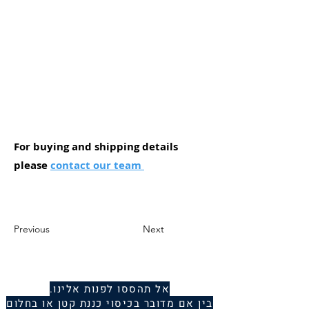
For buying and shipping details
please
contact our team
Previous
Next
אל תהססו לפנות אלינו.
בין אם מדובר בכיסוי כננת קטן או בחלום