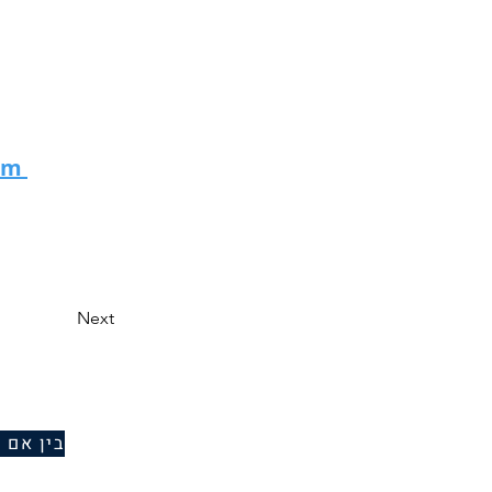
eam
Next
בין אם 