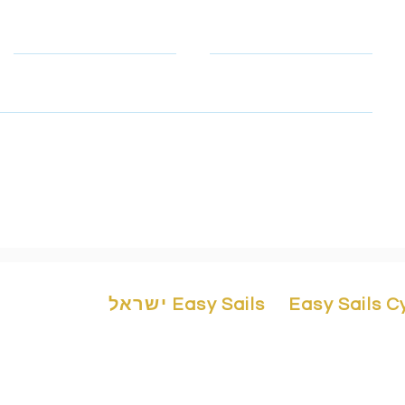
Telephone
Email
תובת הדוא"ל ומספר הטלפון שלך כדי שנוכל ליצור איתך קשר ולקבל ת
הפרטיות שלנו כדי ללמוד כיצד אנו מגנים ומנהלים את המידע האישי שלך.
Easy Sails 
Easy Sails ישראל
Easy Sails/ No
יורדי ים 1,מרינה הרצליה,4676401 ישראל
easy-sails.com
/ +972503323147
Building F2, 
easy-sails.com
/ +972503323148
3042 Cyprus