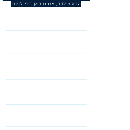
הבא שלכם, אנחנו כאן כדי לעזור
Name
Telephone
Email
I am interested in: