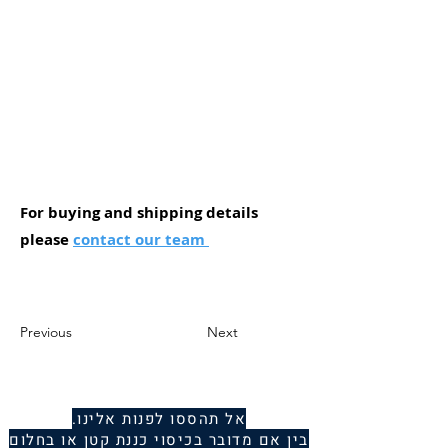
For buying and shipping details
please
contact our team
Previous
Next
אל תהססו לפנות אלינו.
בין אם מדובר בכיסוי כננת קטן או בחלום