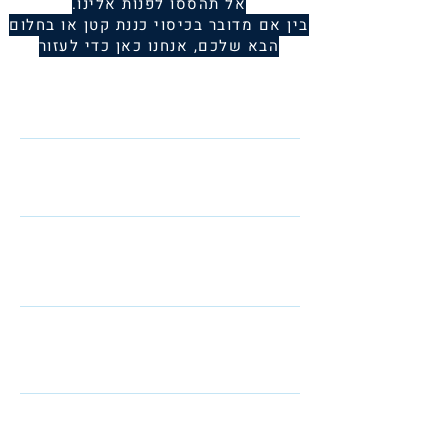
אל תהססו לפנות אלינו.
בין אם מדובר בכיסוי כננת קטן או בחלום
הבא שלכם, אנחנו כאן כדי לעזור
Name
Telephone
Email
I am interested in: