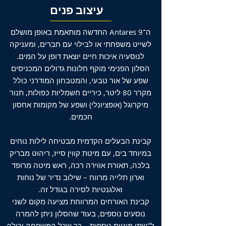
עיצוב פנים
ה־Antares 9 החדשה מותאמת באופן מושלם
לשייט משפחתי או לבילוי עם חברים, ומעניקה
לנוסעיה איכות חיים יוצאת דופן על המים.
הסלון הפנימי מוקף חלונות גדולים המכניסים
שפע של אור טבעי, והמטבחון המודרני כולל
מקרר 80 ליטר, כיריים חשמליות כפולות, תנור
מיקרוגל (אופציונלי) ושפע של מקומות אחסון
חכמים.
קבינת הבעלים הקדמית מבטיחה לילות נוחים
במיוחד בים, עם מיטת קווין סייז, ריהוט מבריק
בלכה, תאורת אווירה רכה, ראש מיטה מרופד
וארון תלייה מרווח – שילוב נדיר של נוחות
ואלגנטיות לסירה בגודל זה.
קבינת האורחים המרווחת מציעה מקום לשני
נוסעים נוספים, בעוד שהסלון ניתן להמרה
ל־שתי מיטות נוספות – כך שכל המשפחה יכולה